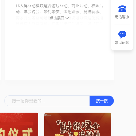
此大屏互动模块适合游戏互动、商业活动、校园活
动、年会晚会、婚礼婚庆、酒吧娱乐、竞技赛事、
电话客服
商家开业等互动场景，使用此模块可以快速免费搭
点击展开
建微信大屏幕互动。使用如果遇到疑问，可以联系
客服，教你创建微信背景墙，提供微信大屏幕制作
教程等帮助。
常见问题
互动酷还提供投票、抽奖、H5场景、邀请函、喜
帖请柬、报名表单、问卷收集、海报设计等营销推
广工具，制作过程简单快捷、无需编写代码，拖拽
可视化组件即可制作精美的页面，拥有众多行业解
决方案。
使用说明：您在互动酷上传的素材和内容务必遵守
国家相关法律、法规，且不得侵犯本网站及权利人
的合法权利，情节严重者将依法追究其法律责任，
搜一搜
互动酷不承担出现权利纠纷时的任何责任。