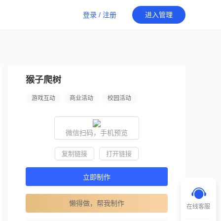
登录
/
注册
进入管理
猴子爬树
游戏互动
商业活动
校园活动
年会晚会
婚礼婚庆
酒吧娱乐
竞技赛事
商家开业
微信扫码，手机预览
复制链接
打开链接
立即制作
懒得做，帮我制作
在线客服