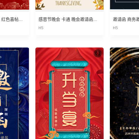
高考升学宴 谢师宴 红色喜帖邀请函 毕业宴会
感恩节晚会 卡通 晚会邀请函模板
H5
H5