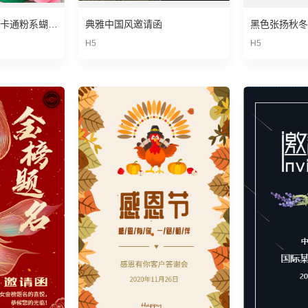
宝宝满月宴席宴会 卡通粉系蝴蝶结请帖邀请函
典雅中国风邀请函
黑色张扬秋冬
H5
H5