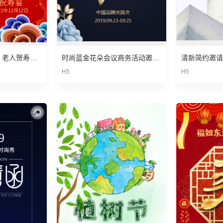
祝寿宴会 生日快乐 老人贺寿请柬 邀请函
时尚蓝金花朵会议商务活动邀请函/新品发布邀请函
清新简约邀请
H5
H5