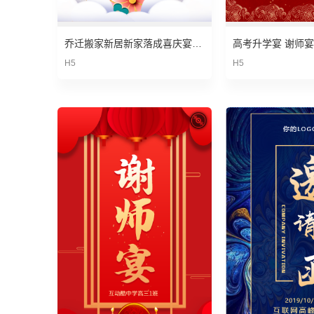
乔迁搬家新居新家落成喜庆宴会请柬邀请函
H5
H5