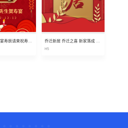
老年人生日寿宴寿辰请柬祝寿邀请函
乔迁新居 乔迁之喜 新家落成 喜庆宴会请柬邀请函
H5