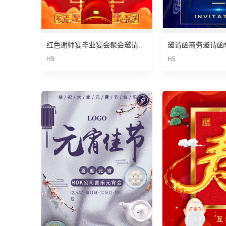
红色谢师宴毕业宴会聚会邀请函请柬
H5
H5