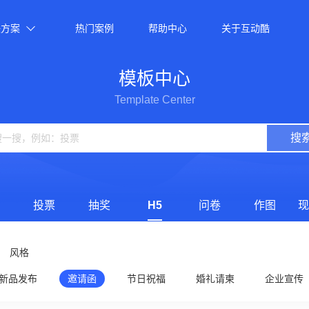
决方案
热门案例
帮助中心
关于互动酷
模板中心
Template Center
搜
投票
抽奖
H5
问卷
作图
现
风格
新品发布
邀请函
节日祝福
婚礼请柬
企业宣传