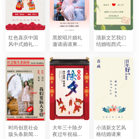
红色喜庆中国
黑胶唱片婚礼
清新文艺我们
风中式婚礼时
邀请函请柬喜
结婚啦西式婚
尚大气高端古
帖婚纱照展示
礼邀请函婚礼
典古风婚礼结
520秀恩爱表白
相册结婚请帖
婚请帖喜帖请
纪念册
婚礼请柬企业
柬邀请函
个人通用唯美
浪漫
时尚创意社会
大年三十除夕
小清新文艺风
版头条新闻婚
夜过年祝福团
格结婚请柬