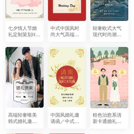
七夕情人节婚
中式中国风时
轻奢欧式大气
礼定制策划H5
尚大气高端古
现代时尚潮流
模板
典古风婚礼邀
简欧庄重蓝色
请函结婚请帖
大理石纹理简
约婚礼请柬邀
请函喜帖
高端轻奢唯美
中国风婚礼邀
粉色治愈系清
韩式婚礼邀请
请函／中式婚
新卡通婚礼请
函时尚结婚请
礼请柬／婚庆
柬
帖请柬
邀请函／喜事