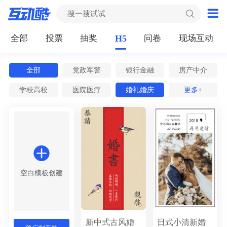
全部
投票
抽奖
H5
问卷
现场互动
全部
党政军警
银行金融
房产中介
学校高校
医院医疗
婚礼婚庆
教育培训
更多+
IT互联网
汽车服务
电商微商
广告媒体
酒店旅游
美容美妆
运动健身
餐饮门店
邀请函
婚礼请柬
活动促销
节日祝福
人才招聘
企业宣传
新品发布
电子相册
空白模板创建
商品介绍
元旦节
春节
元宵节
踏青节
女神节
妇女节
劳动节
新中式古风婚
日式小清新婚
青年节
情人节
母亲节
儿童节