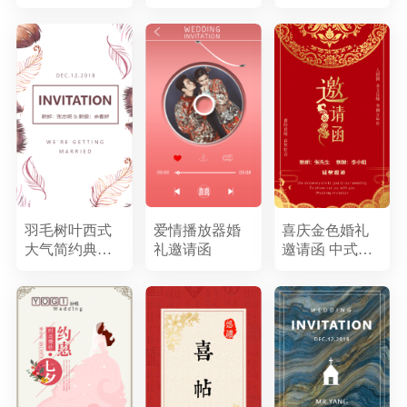
礼邀请函
圆饭春节习俗
中国风模板
羽毛树叶西式
爱情播放器婚
喜庆金色婚礼
大气简约典雅
礼邀请函
邀请函 中式大
柔美白色婚礼
气婚礼
请柬邀请函喜
帖