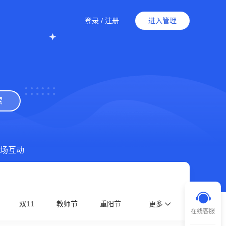
登录
/
注册
进入管理
索
场互动
双11
教师节
重阳节
更多
在线客服
儿童节
春节
元宵节