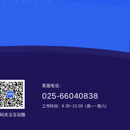
客服电话：
025-66040838
工作时间：8:30~22:00（周一~周六）
码关注互动酷