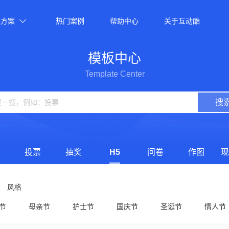
决方案
热门案例
帮助中心
关于互动酷
模板中心
Template Center
搜
投票
抽奖
H5
问卷
作图
现
风格
节
母亲节
护士节
国庆节
圣诞节
情人节
618
元旦节
父亲节
妇女节
感恩节