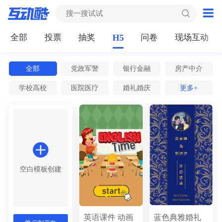
全部
投票
抽奖
H5
问卷
现场互动
全部
党政军警
银行金融
房产中介
学校高校
医院医疗
婚礼婚庆
教育培训
更多+
IT互联网
汽车服务
电商微商
广告媒体
酒店旅游
美容美妆
运动健身
餐饮门店
邀请函
婚礼请柬
活动促销
节日祝福
人才招聘
企业宣传
新品发布
电子相册
空白模板创建
商品介绍
元旦节
春节
元宵节
踏青节
女神节
妇女节
劳动节
英语课件 动画
蓝色典雅婚礼
青年节
情人节
母亲节
儿童节