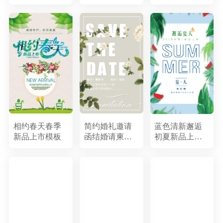
函
模板
化模板
相约春天春季
简约婚礼邀请
蓝色清新邂逅
新品上市模板
函结婚请柬玫
初夏新品上市
瑰风格
模板