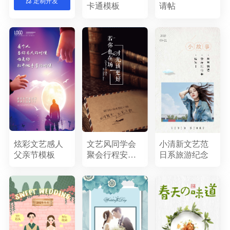
定制开发
卡通模板
请帖
端午节
618
父亲节
护士节
建军节
医师节
七夕节
中秋节
重阳节
教师节
国庆节
双11
万圣节
感恩节
圣诞节
喜庆
简约
清新
炫酷
卡通
科技
手绘
中国风
商务风
炫彩文艺感人
文艺风同学会
小清新文艺范
父亲节模板
聚会行程安排
日系旅游纪念
模板