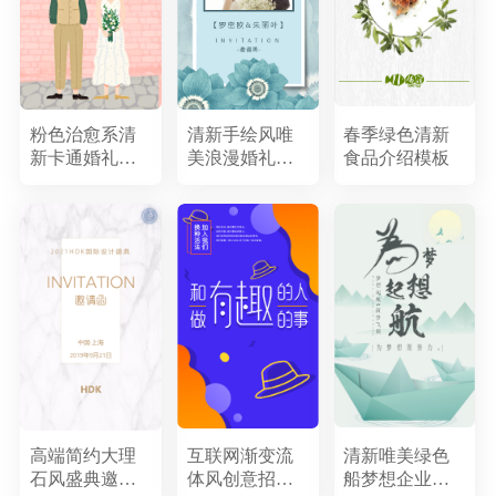
粉色治愈系清
清新手绘风唯
春季绿色清新
新卡通婚礼请
美浪漫婚礼邀
食品介绍模板
柬
请函
高端简约大理
互联网渐变流
清新唯美绿色
石风盛典邀请
体风创意招聘
船梦想企业文