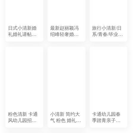
日式小清新婚
最新赵丽颖冯
旅行小清新/日
礼婚礼请帖文
绍峰轻奢婚礼
系/青春/毕业相
艺婚礼邀请函
邀请函/结婚请
册／旅拍／摄
简约婚礼清新
帖
影作品集／表
婚礼时尚婚礼
白／情侣／森
杂志风婚礼典
系
雅婚礼旅拍风
婚礼结婚请柬
喜帖
粉色清新 卡通
小清新 简约大
卡通幼儿园春
风幼儿园招生
气 粉色 婚礼邀
季踏青亲子野
H5
请函
外活动邀请函
H5