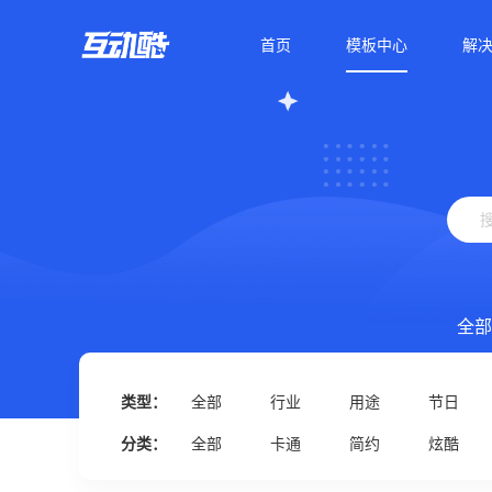
首页
模板中心
解
全部
类型：
全部
行业
用途
节日
分类：
全部
卡通
简约
炫酷