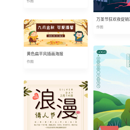
作图
万圣节狂欢夜促销
作图
黄色扁平风插画海报
作图