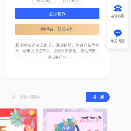
立即制作
电话客服
懒得做，帮我制作
常见问题
此H5模板适合圣诞节、活动促销、商品介绍等场
景，使用此模板可以一键制作邀请函、喜帖请柬、
报名表单、问卷收集等各类h5页面。使用如果遇到
点击展开
疑问，可以联系客服，教你h5页面怎么制作，提供
h5制作教程和丰富精美的h5页面模板。
互动酷还提供投票、抽奖、海报设计、现场互动等
营销推广工具，制作过程简单快捷、无需编写代
码，拖拽可视化组件即可制作精美的页面，拥有众
搜一搜
多行业解决方案。
使用说明：您在互动酷上传的素材和内容务必遵守
国家相关法律、法规，且不得侵犯本网站及权利人
的合法权利，情节严重者将依法追究其法律责任，
互动酷不承担出现权利纠纷时的任何责任。