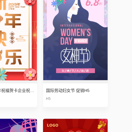
2022元旦新年祝福贺卡企业祝福虎年拜年恭贺新春
国际劳动妇女节 促销H5
H5