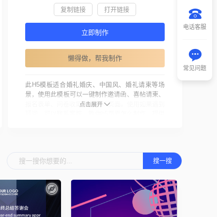
复制链接
打开链接
电话客服
立即制作
懒得做，帮我制作
常见问题
此H5模板适合婚礼婚庆、中国风、婚礼请柬等场
景，使用此模板可以一键制作邀请函、喜帖请柬、
报名表单、问卷收集等各类h5页面。使用如果遇到
点击展开
疑问，可以联系客服，教你h5页面怎么制作，提供
h5制作教程和丰富精美的h5页面模板。
互动酷还提供投票、抽奖、海报设计、现场互动等
营销推广工具，制作过程简单快捷、无需编写代
搜一搜
码，拖拽可视化组件即可制作精美的页面，拥有众
多行业解决方案。
使用说明：您在互动酷上传的素材和内容务必遵守
国家相关法律、法规，且不得侵犯本网站及权利人
的合法权利，情节严重者将依法追究其法律责任，