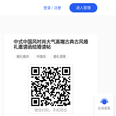
登录
/
注册
进入管理
中式中国风时尚大气高端古典古风婚
礼邀请函结婚请帖
婚礼婚庆
中国风
婚礼请柬
在线客服
微信扫码，手机预览