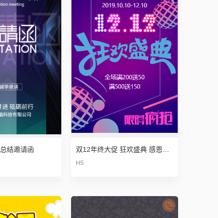
互动酷不承担出现权利纠纷时的任何责任。
总结邀请函
双12年终大促 狂欢盛典 感恩回馈 电商微商店家商品促销打折特卖
H5